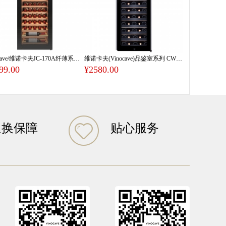
Vinocave/维诺卡夫JC-170A纤薄系列红酒柜恒温酒柜
维诺卡夫(Vinocave)品鉴室系列 CWC-85A压缩机恒温酒柜| 全新工艺| 官方正品
99.00
¥2580.00
退换保障
贴心服务