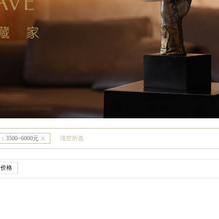
：
3500~6000元
清空所选
价格