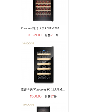
Vinocave/维诺卡夫 CWC-120A 压缩机恒温红酒柜120L容量
¥1529.00
月售
215
件
维诺卡夫(Vinocave) SC-18AJPM电子恒温红酒柜|官方正品
¥660.00
月售
97
件