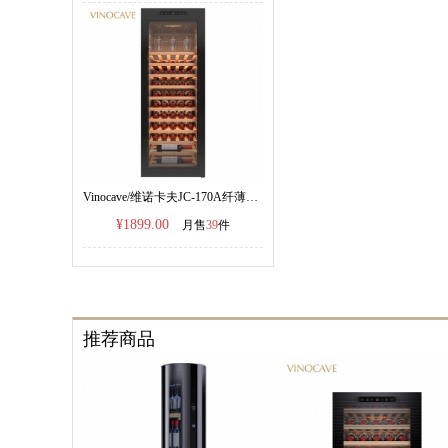
Vinocave/维诺卡夫JC-170A纤薄系列红酒柜恒温酒柜
¥1899.00
月售
39
件
推荐商品