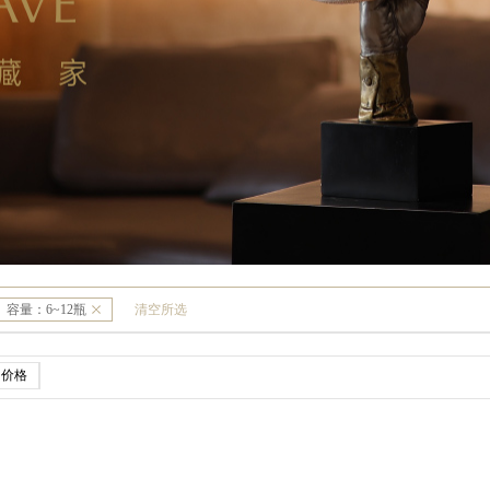
容量：
6~12瓶
清空所选
价格