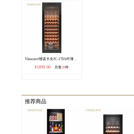
Vinocave/维诺卡夫JC-170A纤薄系列红酒柜恒温酒柜
¥1899.00
月售
39
件
推荐商品