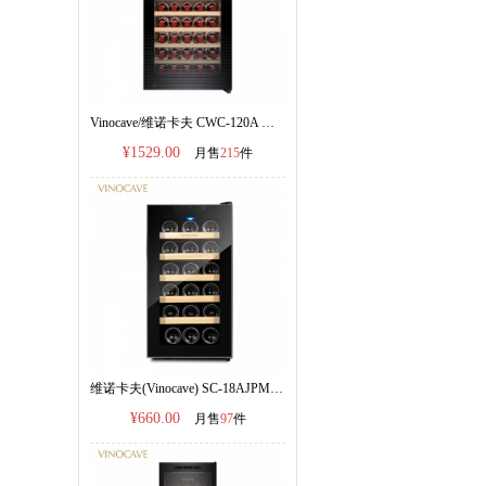
Vinocave/维诺卡夫 CWC-120A 压缩机恒温红酒柜120L容量
¥1529.00
月售
215
件
维诺卡夫(Vinocave) SC-18AJPM电子恒温红酒柜|官方正品
¥660.00
月售
97
件