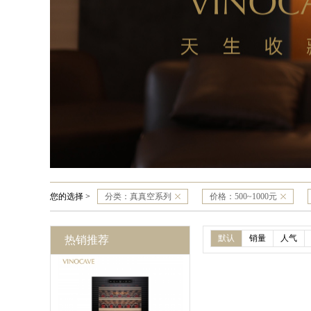
您的选择 >
分类：
真真空系列
价格：
500~1000元
默认
销量
人气
热销推荐