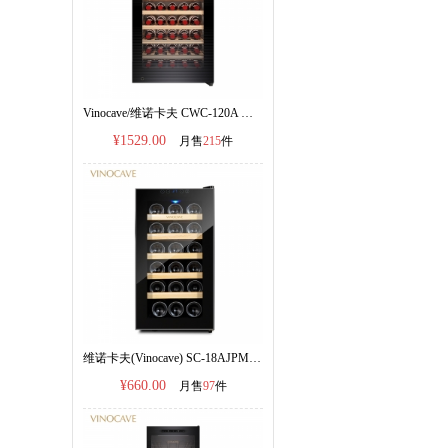
Vinocave/维诺卡夫 CWC-120A 压缩机恒温红酒柜120L容量
¥1529.00
月售
215
件
维诺卡夫(Vinocave) SC-18AJPM电子恒温红酒柜|官方正品
¥660.00
月售
97
件