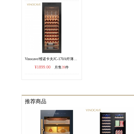
Vinocave/维诺卡夫JC-170A纤薄系列红酒柜恒温酒柜
¥1899.00
月售
39
件
推荐商品