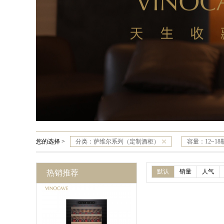
您的选择 >
分类：
萨维尔系列（定制酒柜）
容量：
12~18
默认
销量
人气
热销推荐